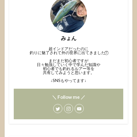
みょん
超インドアだったのに
釣りに魅了されて外の世界に出てきました⍩⃝⃜
まだまだ初心者ですが
日々勉強していく中で学んだ知識や
初心者でも釣れるルアー等を
共有してみようと思います。
↓SNSもやってます↓
＼ Follow me ／