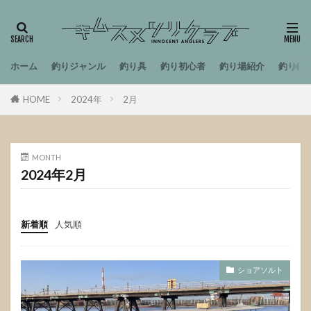
ホーム
釣りジャンル
釣り具
釣り初心者
釣り場紹介
釣り雑
HOME
2024年
2月
MONTH
2024年2月
新着順
人気順
ショアソルト